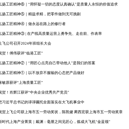
弘扬工匠精神⑥｜“用怀疑一切的态度认真确认”是质量人永恒的价值追求
弘扬工匠精神⑤｜精益求精，把零件做到无可挑剔
弘扬工匠精神④｜做永远在路上的修行者
弘扬工匠精神③ | 在产线高质量运营上勇争先、走在前、作表率
上飞公司召开2024年班组长大会
祝贺！傅伟获评“临港工匠”
弘扬工匠精神②｜“用匠心点亮自己带动他人”是我们的答案
弘扬工匠精神①｜以不放弃不服输的心态把产品做好
张敏原获评“上海质量工匠”
祝贺！肖辉江获评“中央企业优秀共产党员”
把习近平总书记的谆谆嘱托全面落实在大飞机事业中
祝贺上飞公司获上海市五一劳动奖状，陈凯健 蔺西宏获上海市五一劳动奖章
新时代上海产业菁英｜戴渊：毫厘之间见匠心，炼成大飞机“金蓝领”